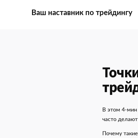
Additional
Skip
to
Ваш наставник по трейдингу
main
menu
content
Точки
трей
В этом 4-мин
часто делают
Почему такие