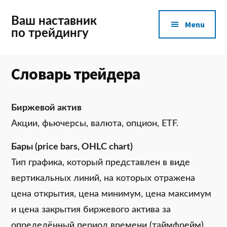
Additional
Skip
to
Ваш наставник
Menu
main
по трейдингу
menu
content
Словарь трейдера
Биржевой актив
Акции, фьючерсы, валюта, опцион, ETF.
Бары (price bars, OHLC chart)
Тип графика, который представлен в виде
вертикальных линий, на которых отражена
цена открытия, цена минимум, цена максимум
и цена закрытия биржевого актива за
определённый период времени (таймфрейм).