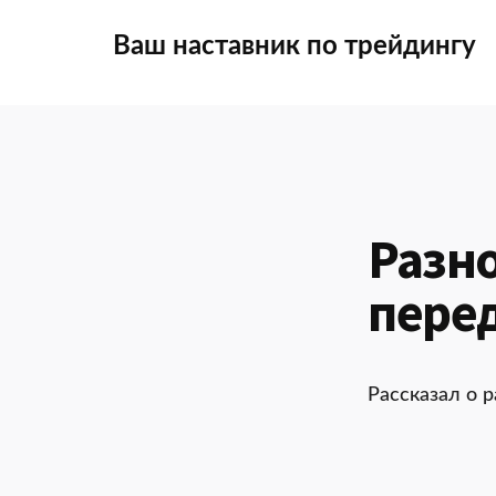
Additional
Skip
to
Ваш наставник по трейдингу
main
menu
content
Разн
пере
Рассказал о 